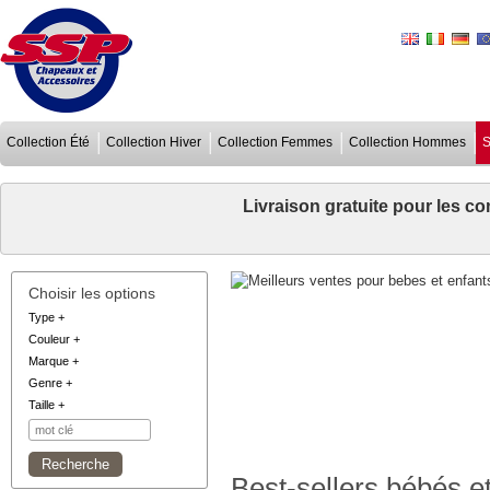
Collection Été
Collection Hiver
Collection Femmes
Collection Hommes
S
Livraison gratuite pour les 
Choisir les options
Type
+
Couleur
+
Marque
+
Genre
+
Taille
+
Best-sellers bébés e