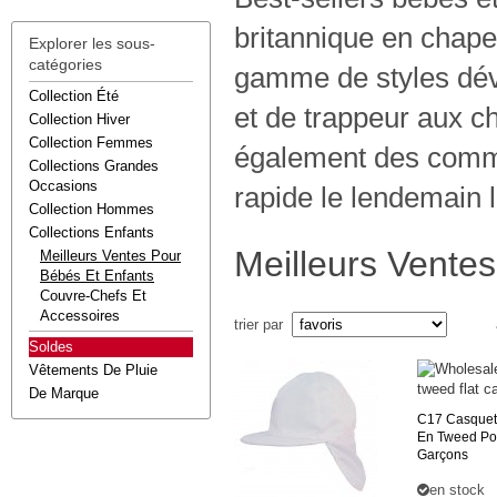
britannique en chape
Explorer les sous-
catégories
gamme de styles dév
Collection Été
et de trappeur aux 
Collection Hiver
Collection Femmes
également des comma
Collections Grandes
Occasions
rapide le lendemain l
Collection Hommes
Collections Enfants
Meilleurs Ventes
Meilleurs Ventes Pour
Bébés Et Enfants
Couvre-Chefs Et
Accessoires
trier par
Soldes
Vêtements De Pluie
De Marque
C17
Casquett
En Tweed Po
Garçons
en stock