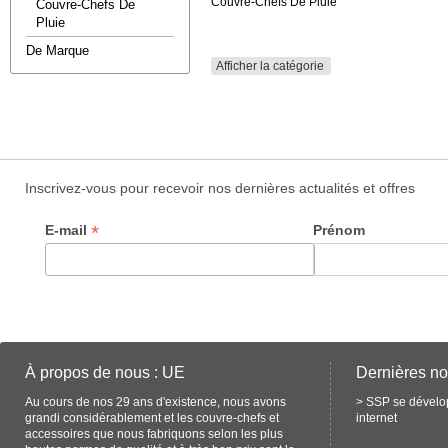
Couvre-Chefs De Pluie
Couvre-Chefs De
Pluie
De Marque
Afficher la catégorie
Inscrivez-vous pour recevoir nos dernières actualités et offres
*
E-mail
Prénom
À propos de nous : UE
Dernières no
Au cours de nos 29 ans d'existence, nous avons
>
SSP se dévelop
grandi considérablement et les couvre-chefs et
internet
accessoires que nous fabriquons selon les plus