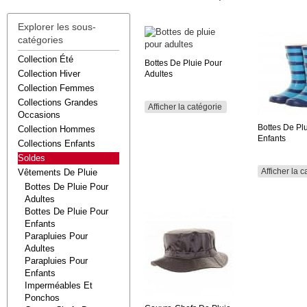
Explorer les sous-
catégories
Collection Été
Bottes De Pluie Pour
Collection Hiver
Adultes
Collection Femmes
Collections Grandes
Afficher la catégorie
Occasions
Bottes De Pl
Collection Hommes
Enfants
Collections Enfants
Soldes
Afficher la c
Vêtements De Pluie
Bottes De Pluie Pour
Adultes
Bottes De Pluie Pour
Enfants
Parapluies Pour
Adultes
Parapluies Pour
Enfants
Imperméables Et
Ponchos