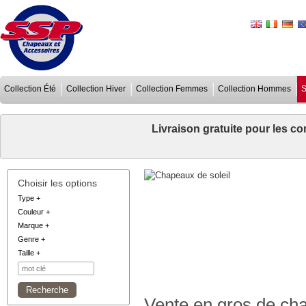
Collection Été
Collection Hiver
Collection Femmes
Collection Hommes
S
Livraison gratuite pour les 
Choisir les options
Type
+
Couleur
+
Marque
+
Genre
+
Taille
+
Vente en gros de ch