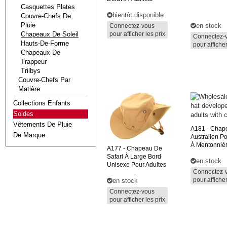
Casquettes Plates
bientôt disponible
Couvre-Chefs De
Pluie
en stock
Connectez-vous
Chapeaux De Soleil
pour afficher les prix
Connectez-
Hauts-De-Forme
pour afficher
Chapeaux De
Trappeur
Trilbys
Couvre-Chefs Par
Matière
Collections Enfants
Soldes
Vêtements De Pluie
A181
- Chap
De Marque
Australien Po
À Mentonniè
A177
- Chapeau De
Safari À Large Bord
en stock
Unisexe Pour Adultes
Connectez-
pour afficher
en stock
Connectez-vous
pour afficher les prix