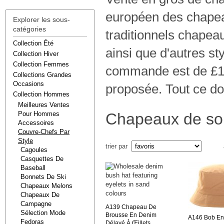
européen des chapeau
Explorer les sous-
catégories
traditionnels chapea
Collection Été
ainsi que d'autres st
Collection Hiver
Collection Femmes
commande est de £100
Collections Grandes
Occasions
proposée. Tout ce don
Collection Hommes
Meilleures Ventes
Pour Hommes
Chapeaux de sol
Accessoires
Couvre-Chefs Par
Style
trier par
Cagoules
Casquettes De
Baseball
Bonnets De Ski
Chapeaux Melons
Chapeaux De
Campagne
A139
Chapeau De
Sélection Mode
Brousse En Denim
A146
Bob En
Fedoras
Délavé À Œillets