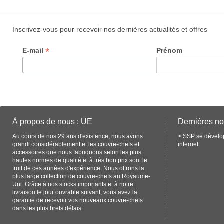
Inscrivez-vous pour recevoir nos dernières actualités et offres
*
E-mail
Prénom
À propos de nous : UE
Dernières no
Au cours de nos 29 ans d'existence, nous avons
>
SSP se dévelop
grandi considérablement et les couvre-chefs et
internet
accessoires que nous fabriquons selon les plus
hautes normes de qualité et à très bon prix sont le
fruit de ces années d'expérience. Nous offrons la
plus large collection de couvre-chefs au Royaume-
Uni. Grâce à nos stocks importants et à notre
livraison le jour ouvrable suivant, vous avez la
garantie de recevoir vos nouveaux couvre-chefs
dans les plus brefs délais.