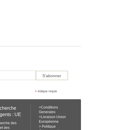
*
indique requis
>
Conditions
cherche
Generales
gents : UE
>
Livraison Union
Européenne
herche des
>
Politique
et des