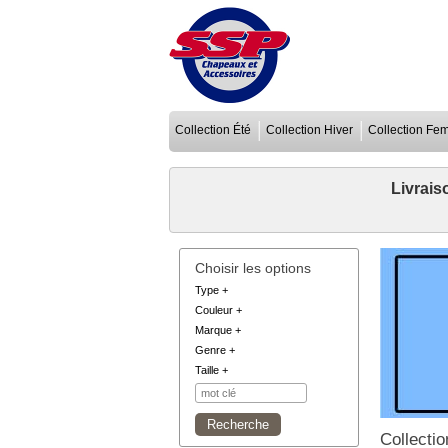
Collection Été
Collection Hiver
Collection F
Livrais
Choisir les options
Type
+
Couleur
+
Marque
+
Genre
+
Taille
+
Collectio