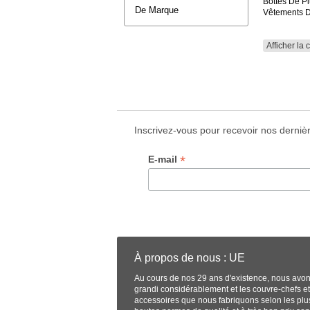
Bottes De Pl
De Marque
Vêtements D
Afficher la 
Inscrivez-vous pour recevoir nos dernière
*
E-mail
À propos de nous : UE
Au cours de nos 29 ans d'existence, nous avo
grandi considérablement et les couvre-chefs et
accessoires que nous fabriquons selon les plu