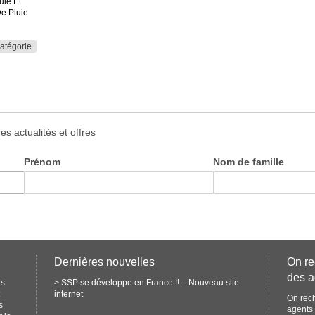
uie Et
e Pluie
catégorie
s actualités et offres
Prénom
Nom de famille
Dernières nouvelles
On re
des a
ns
>
SSP se développe en France !! – Nouveau site
internet
On rec
s
agents 