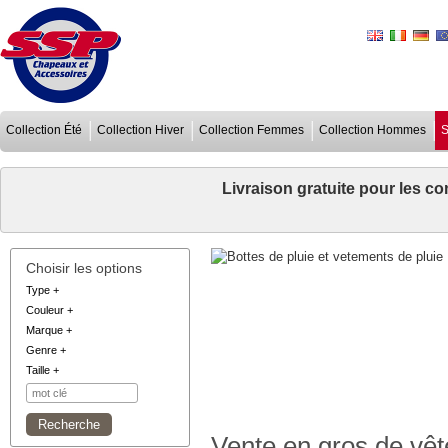
Collection Été
Collection Hiver
Collection Femmes
Collection Hommes
S
Livraison gratuite pour les 
Choisir les options
Type
+
Couleur
+
Marque
+
Genre
+
Taille
+
Vente en gros de vêt