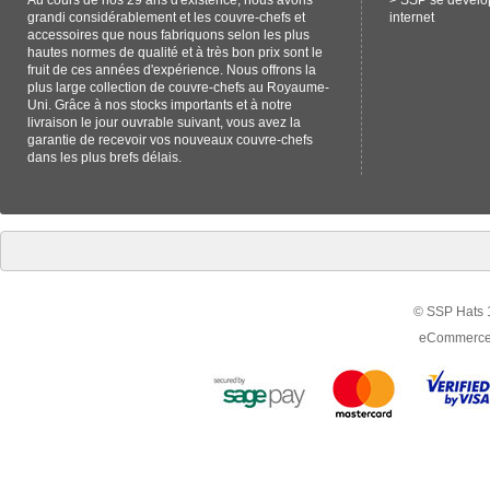
Au cours de nos 29 ans d'existence, nous avons
>
SSP se dévelop
grandi considérablement et les couvre-chefs et
internet
accessoires que nous fabriquons selon les plus
hautes normes de qualité et à très bon prix sont le
fruit de ces années d'expérience. Nous offrons la
plus large collection de couvre-chefs au Royaume-
Uni. Grâce à nos stocks importants et à notre
livraison le jour ouvrable suivant, vous avez la
garantie de recevoir vos nouveaux couvre-chefs
dans les plus brefs délais.
© SSP Hats 1
eCommerce