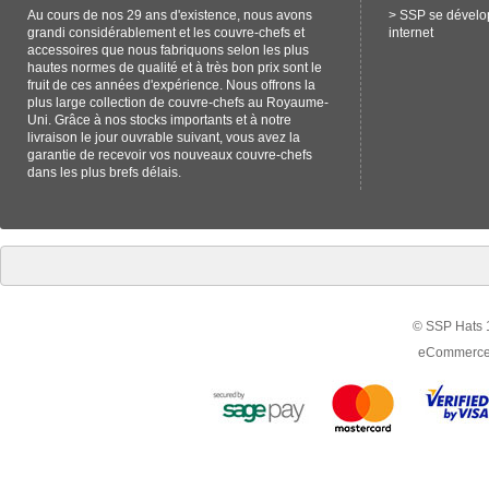
Au cours de nos 29 ans d'existence, nous avons
>
SSP se dévelop
grandi considérablement et les couvre-chefs et
internet
accessoires que nous fabriquons selon les plus
hautes normes de qualité et à très bon prix sont le
fruit de ces années d'expérience. Nous offrons la
plus large collection de couvre-chefs au Royaume-
Uni. Grâce à nos stocks importants et à notre
livraison le jour ouvrable suivant, vous avez la
garantie de recevoir vos nouveaux couvre-chefs
dans les plus brefs délais.
© SSP Hats 1
eCommerce