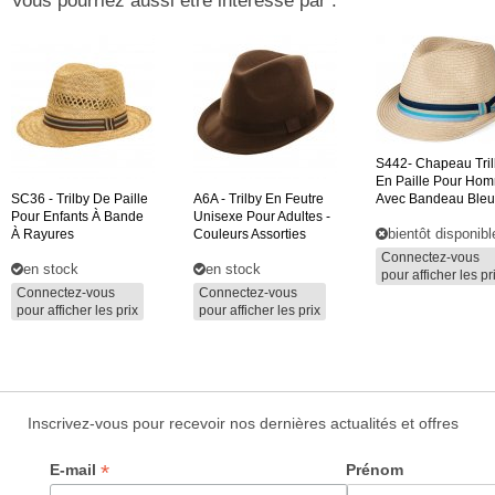
Vous pourriez aussi être intéressé par :
S442-
Chapeau Tril
En Paille Pour Ho
SC36
- Trilby De Paille
A6A
- Trilby En Feutre
Avec Bandeau Bleu
Pour Enfants À Bande
Unisexe Pour Adultes -
bientôt disponibl
À Rayures
Couleurs Assorties
Connectez-vous
en stock
en stock
pour afficher les pr
Connectez-vous
Connectez-vous
pour afficher les prix
pour afficher les prix
Inscrivez-vous pour recevoir nos dernières actualités et offres
*
E-mail
Prénom